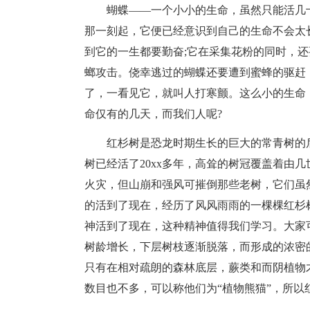
蝴蝶——一个小小的生命，虽然只能活几
那一刻起，它便已经意识到自己的生命不会太
到它的一生都要勤奋;它在采集花粉的同时，
螂攻击。侥幸逃过的蝴蝶还要遭到蜜蜂的驱赶
了，一看见它，就叫人打寒颤。这么小的生命
命仅有的几天，而我们人呢?
红杉树是恐龙时期生长的巨大的常青树的后
树已经活了20xx多年，高耸的树冠覆盖着由
火灾，但山崩和强风可摧倒那些老树，它们虽
的活到了现在，经历了风风雨雨的一棵棵红杉
神活到了现在，这种精神值得我们学习。大家
树龄增长，下层树枝逐渐脱落，而形成的浓密
只有在相对疏朗的森林底层，蕨类和而阴植物
数目也不多，可以称他们为“植物熊猫”，所以