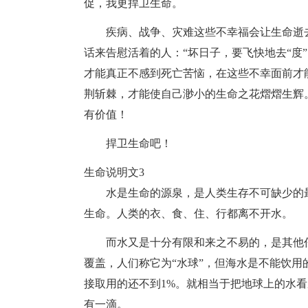
促，我更捍卫生命。
疾病、战争、灾难这些不幸福会让生命逝
话来告慰活着的人：“坏日子，要飞快地去“度
才能真正不感到死亡苦恼，在这些不幸面前才
荆斩棘，才能使自己渺小的生命之花熠熠生辉
有价值！
捍卫生命吧！
生命说明文3
水是生命的源泉，是人类生存不可缺少的
生命。人类的衣、食、住、行都离不开水。
而水又是十分有限和来之不易的，是其他
覆盖，人们称它为“水球”，但海水是不能饮用
接取用的还不到1%。就相当于把地球上的水
有一滴。