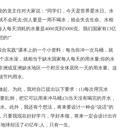
校的龙主任对大家说：“同学们，今天是世界爱水日。水
就不会死去;但人要是一周不喝水，就会失去生命。水相
每天消耗的水量是4000克到5000克。我们国家有13亿
的!”
综合实践”课本上的一个小资料：每当你冲一次马桶，就
个凉水澡，就相当于缺水国家每人每天的用水量;你的水
非洲或亚洲缺水地区一个村庄全体居民一天的用水量。这
须节约用水。
起。为此，我对自己提出以下要求：(1)每次用完水
不要乱倒，把它可以用来冲马桶;(3)当天没有喝完的开水，
用水。此外，我还有个想法，将来要设计一种会“说话”的
，只要我现在好好学习，学好本领，将来一定会设计出许
而地球却活了45亿年;人，只有一生。