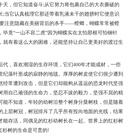
十天，但它知道奋斗;从它努力将包裹自己的大衣撕破的
长;当它认真梳理它那还带着乳液未干的翅膀时它便意识
还要注意隐藏在美丽背后的杀手——螳螂，蝴蝶常常被螳
，毕竟“一山不容二虎”因为蝴蝶实在太怕那根可怕钢针
，就有着这么大的困难，还能坚持让自己更美好的渡过生
代，喜欢潮湿的生存环境，它们400年才能成材，一些
几世纪落叶形成的寂静的地毯。厚厚的树皮使它们很少遭到
然经常遭到攻击，但是它们却能构从遥远的恐龙时代坚强
树用自己顽强的生命力，坚忍不拔的毅力，坚强不屈的精
可能不知道，年轻的幼树沿整个树身分蘖树枝，但是随着
的上层树冠，树冠排斥了几乎所有投向地面的光线，结果
才能存活，同偶见的红杉幼树长在一起。世界上的红杉树
红杉树的生命是可贵的!