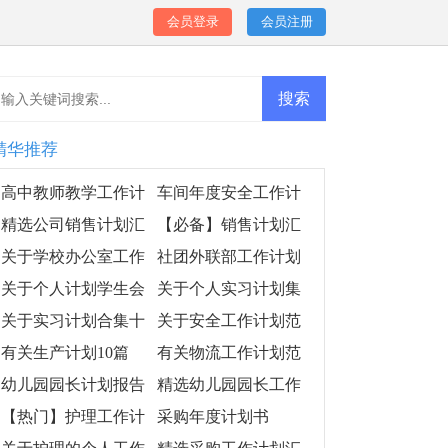
会员登录
会员注册
精华推荐
高中教师教学工作计
车间年度安全工作计
划模板
划4篇
精选公司销售计划汇
【必备】销售计划汇
编5篇
编八篇
关于学校办公室工作
社团外联部工作计划
计划范文集合5篇
格式
关于个人计划学生会
关于个人实习计划集
范文集合五篇
锦5篇
关于实习计划合集十
关于安全工作计划范
篇
文合集六篇
有关生产计划10篇
有关物流工作计划范
文合集10篇
幼儿园园长计划报告
精选幼儿园园长工作
计划范文汇编8篇
【热门】护理工作计
采购年度计划书
划范文集合五篇