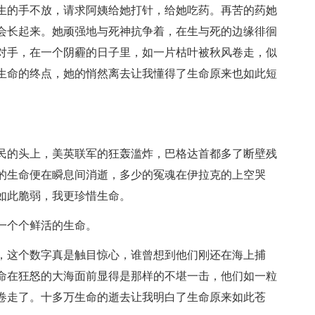
生的手不放，请求阿姨给她打针，给她吃药。再苦的药她
会长起来。她顽强地与死神抗争着，在生与死的边缘徘徊
对手，在一个阴霾的日子里，如一片枯叶被秋风卷走，似
生命的终点，她的悄然离去让我懂得了生命原来也如此短
。
人民的头上，美英联军的狂轰滥炸，巴格达首都多了断壁残
的生命便在瞬息间消逝，多少的冤魂在伊拉克的上空哭
如此脆弱，我更珍惜生命。
一个个鲜活的生命。
，这个数字真是触目惊心，谁曾想到他们刚还在海上捕
命在狂怒的大海面前显得是那样的不堪一击，他们如一粒
卷走了。十多万生命的逝去让我明白了生命原来如此苍