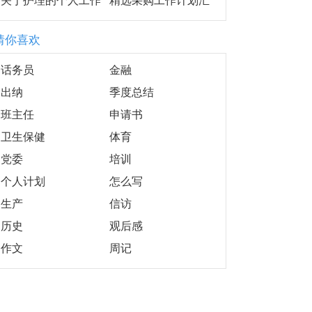
关于护理的个人工作
精选采购工作计划汇
计划合集6篇
总五篇
猜你喜欢
话务员
金融
出纳
季度总结
班主任
申请书
卫生保健
体育
党委
培训
个人计划
怎么写
生产
信访
历史
观后感
作文
周记